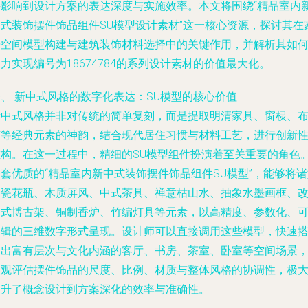
接影响到设计方案的表达深度与实施效率。本文将围绕“精品室内
中式装饰摆件饰品组件SU模型设计素材”这一核心资源，探讨其在
居空间模型构建与建筑装饰材料选择中的关键作用，并解析其如
力实现编号为18674784的系列设计素材的价值最大化。
、 新中式风格的数字化表达：SU模型的核心价值
新中式风格并非对传统的简单复刻，而是提取明清家具、窗棂、
艺等经典元素的神韵，结合现代居住习惯与材料工艺，进行创新
重构。在这一过程中，精细的SU模型组件扮演着至关重要的角色
套优质的“精品室内新中式装饰摆件饰品组件SU模型”，能够将
陶瓷花瓶、木质屏风、中式茶具、禅意枯山水、抽象水墨画框、
良式博古架、铜制香炉、竹编灯具等元素，以高精度、参数化、
编辑的三维数字形式呈现。设计师可以直接调用这些模型，快速
建出富有层次与文化内涵的客厅、书房、茶室、卧室等空间场景
直观评估摆件饰品的尺度、比例、材质与整体风格的协调性，极
提升了概念设计到方案深化的效率与准确性。