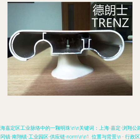
上海嘉定区工业脉络中的一颗明珠
\n\n关键词：上海-嘉定-浏翔公路
冈镇-南翔镇-工业园区-供应链-norm\n\n1.
位置与背景
\n -
行政区