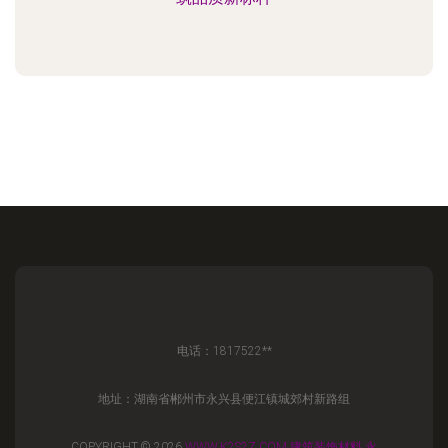
电话：1817522**
地址：湖南省郴州市永兴县便江镇城郊村新路组
COPYRIGHT © 2026
WWW.K2S2Z.COM
建筑装饰材料
永