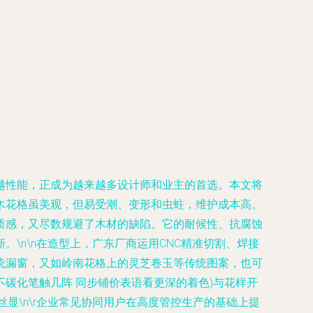
越性能，正成为越来越多设计师和业主的首选。本文将
传统木花格虽美观，但易受潮、变形和虫蛀，维护成本高。
质感，又尽数规避了木材的缺陷。它的耐候性、抗腐蚀
\n\n在造型上，广东厂商运用CNC精准切割、焊接
统漏窗，又如岭南花格上的灵芝卷玉等传统图案，也可
碳化笔触几阵 同步铺价表语看更深的着色)与花样开
显\n\r企业常见协同用户在高度管控生产的基础上提