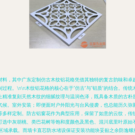
材料，其中广东定制仿古木纹铝花格凭借其独特的复古韵味和卓
程。\n\n木纹铝花格的核心在于“仿古”与“铝质”的结合。
上精准复刻天然木纹的细腻纹理与温润色泽，既具备木质的古朴
候。室外安装；即便面对户外阳光与台风侵袭，也总能历久弥新。
等多样定制。防古铝窗花作为典型应用，保留了如意的云纹，传
可选中灰胡桃、类巴花树等饱和度颜色及黑色、混川底里叶原始不
区域承载。而墙卡直芯防水堵设保证安装功能块妥贴之余防逸螺丝