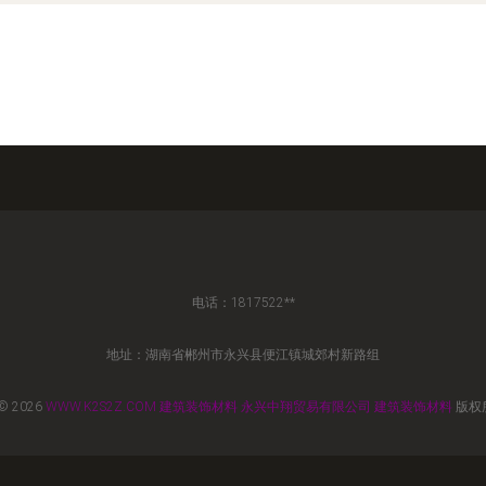
电话：1817522**
地址：湖南省郴州市永兴县便江镇城郊村新路组
© 2026
WWW.K2S2Z.COM
建筑装饰材料
永兴中翔贸易有限公司
建筑装饰材料
版权